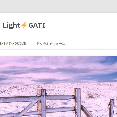
Light
GATE
コ
ン
IGHT
SYNDROME
問い合わせフォーム
テ
ン
ツ
へ
ス
キ
ッ
プ