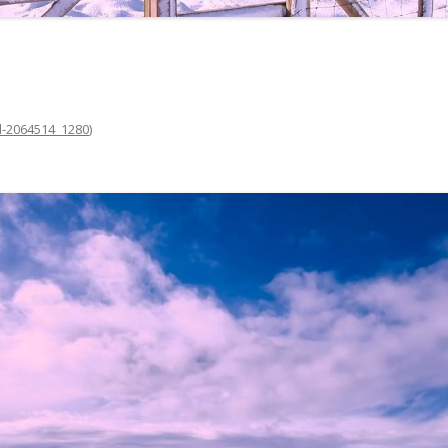
-2064514_1280
)