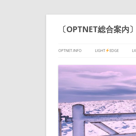
〔OPTNET総合案内〕 
OPTNET.INFO
LIGHT
EDGE
L