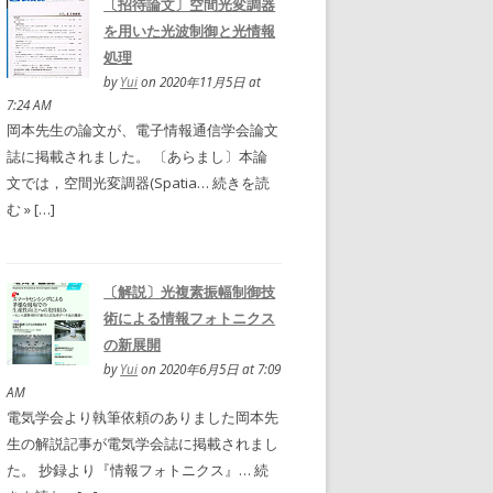
〔招待論文〕空間光変調器
を用いた光波制御と光情報
処理
by
Yui
on 2020年11月5日 at
7:24 AM
岡本先生の論文が、電子情報通信学会論文
誌に掲載されました。 〔あらまし〕本論
文では，空間光変調器(Spatia… 続きを読
む » […]
〔解説〕光複素振幅制御技
術による情報フォトニクス
の新展開
by
Yui
on 2020年6月5日 at 7:09
AM
電気学会より執筆依頼のありました岡本先
生の解説記事が電気学会誌に掲載されまし
た。 抄録より『情報フォトニクス』… 続