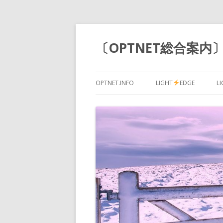
〔OPTNET総合案内〕 
OPTNET.INFO
LIGHT
EDGE
L