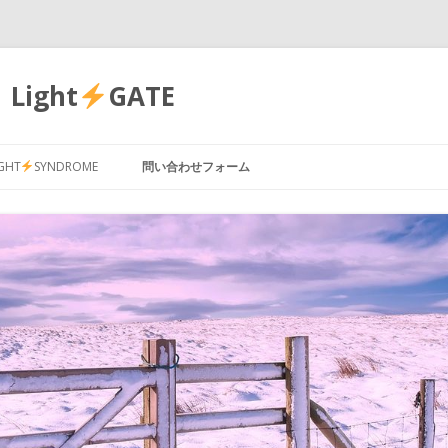
Light
GATE
コ
ン
IGHT
SYNDROME
問い合わせフォーム
テ
ン
ツ
へ
ス
キ
ッ
プ