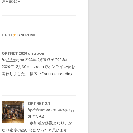
きを読む » […]
LIGHT
SYNDROME
OPTNET 2020 on zoom
by
clubmgr
on 2020年12月31日 at 7:23 AM
2020年12月30日 zoomでオンライン会を
開催しました。 幅広いContinue reading
[…]
OPTNET 2.1
by
clubmgr
on 2019年9月21日
at 1:45 AM
参加者が多数となり、か
なり密度の高い会になったと思います