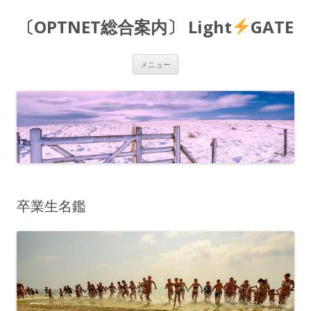
〔OPTNET総合案内〕 Light
GATE
コ
メニュー
ン
テ
ン
ツ
へ
ス
キ
ッ
プ
卒業生名鑑