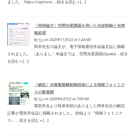
ました。 https://optronic… 続きを読む » […]
〔招待論文〕空間光変調器を用いた光波制御と光情
報処理
by
Yui
on 2020年11月5日 at 7:24 AM
岡本先生の論文が、電子情報通信学会論文誌に掲載
されました。 〔あらまし〕本論文では，空間光変調器(Spatia… 続き
を読む » […]
〔解説〕光複素振幅制御技術による情報フォトニク
スの新展開
by
Yui
on 2020年6月5日 at 7:09 AM
電気学会より執筆依頼のありました岡本先生の解説
記事が電気学会誌に掲載されました。 抄録より『情報フォトニク
ス』… 続きを読む » […]